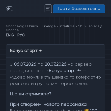
Грати безкоштовно
Monche.org
›
Elarion — Lineage 2 Interlude x3 PTS Server від
Monche
ENG
РУС
Бонус старт +
З
06.07.2026
по
20.07.2026
на сервері
проходить івент «
Бонус старт +
» —
чудова можливість швидко та комфортно
розпочати гру новим персонажем!
Що ви отримаєте?
При створенні нового персонажа