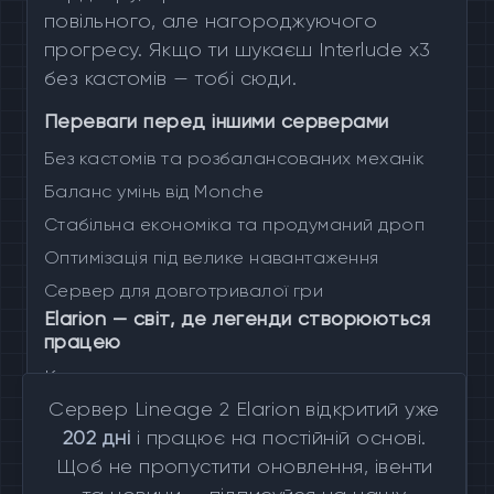
повільного, але нагороджуючого
прогресу. Якщо ти шукаєш Interlude x3
без кастомів — тобі сюди.
Переваги перед іншими серверами
Без кастомів та розбалансованих механік
Баланс умінь від Monche
Стабільна економіка та продуманий дроп
Оптимізація під велике навантаження
Сервер для довготривалої гри
Elarion — світ, де легенди створюються
працею
Кожна перемога — це результат зусиль.
Кожен рівень — це шлях героя. Кожен
Lineage 2 Elarion
Сервер Lineage 2 Elarion відкритий уже
PvP бій — справжній виклик.
202 дні
і працює на постійній основі.
Щоб не пропустити оновлення, івенти
Приєднуйся до Elarion — Interlude x3 від