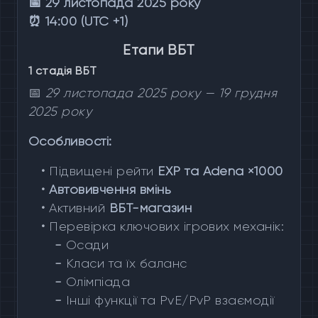
📅 29 листопада 2025 року
⏰ 14:00 (UTC +1)
Етапи ВБТ
1 стадія ВБТ
📅
29 листопада 2025 року — 19 грудня
2025 року
Особливості:
•
Підвищені рейти
EXP та Adena ×1000
•
Автовивчення вмінь
•
Активний
ВБТ-магазин
•
Перевірка ключових ігрових механік:
-
Осади
-
Класи та їх баланс
-
Олімпіада
-
Інші функції та PvE/PvP взаємодії