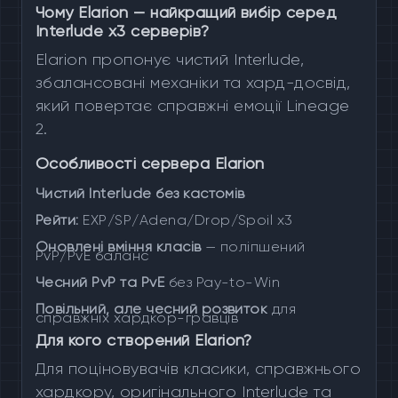
Чому Elarion — найкращий вибір серед
Interlude x3 серверів?
Elarion пропонує чистий Interlude,
збалансовані механіки та хард-досвід,
який повертає справжні емоції Lineage
2.
Особливості сервера Elarion
Чистий Interlude без кастомів
Рейти:
EXP/SP/Adena/Drop/Spoil x3
Оновлені вміння класів
— поліпшений
PvP/PvE баланс
Чесний PvP та PvE
без Pay-to-Win
Повільний, але чесний розвиток
для
справжніх хардкор-гравців
Для кого створений Elarion?
Для поціновувачів класики, справжнього
хардкору, оригінального Interlude та