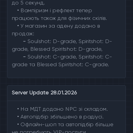
до 5 секунд.
•
Вампіризм і рефлект тепер
працюють також для фізичних скілів.
•
У магазин за адену додано в
продаж:
-
Soulshot: D-grade, Spiritshot: D-
grade, Blessed Spiritshot: D-grade,
-
Soulshot: C-grade, Spiritshot: C-
grade та Blessed Spiritshot: C-grade.
Server Update 28.01.2026
•
На МДТ додано NPC зі складом.
•
Автопідбір збільшено в радіусі.
•
Офлайн-шоп та автопідбір більше
не потребують VIP-послуги.