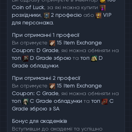
Ви одразу отримуєте в інвентар
100
Coin of Luck
, за які можна купити
розхідники
,
2 професію
або
VIP
для персонажа
.
При отриманні 1 професії
Ви отримуєте
15 Item Exchange
Coupon: D Grade
, які можна обміняти на
топ
D Grade зброю
та
топ
D
Grade обладунки
.
При отриманні 2 професії
Ви отримуєте
15 Item Exchange
Coupon: C Grade
, які можна обміняти на
топ
C Grade обладунки
та
топ
C
Grade зброю з SA
Бонус для академіків
Вступивши до академії та успішно