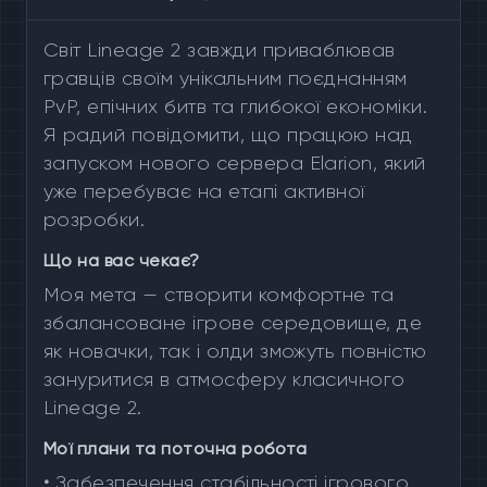
Світ Lineage 2 завжди приваблював
гравців своїм унікальним поєднанням
PvP, епічних битв та глибокої економіки.
Я радий повідомити, що працюю над
запуском нового сервера Elarion, який
уже перебуває на етапі активної
розробки.
Що на вас чекає?
Моя мета — створити комфортне та
збалансоване ігрове середовище, де
як новачки, так і олди зможуть повністю
зануритися в атмосферу класичного
Lineage 2.
Мої плани та поточна робота
•
Забезпечення стабільності ігрового