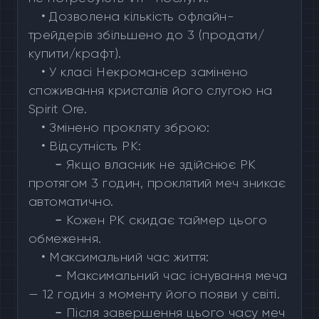
•
Дозволена кількість офлайн-
трейдерів збільшено до 3 (продати/
купити/крафт).
•
У класі Некромансер замінено
споживання кристалів його слугою на
Spirit Ore.
•
Змінено прокляту зброю:
•
Відсутність PK:
-
Якщо власник не здійснює PK
протягом 3 годин, проклятий меч зникає
автоматично.
-
Кожен PK скидає таймер цього
обмеження.
•
Максимальний час життя:
-
Максимальний час існування меча
— 12 годин з моменту його появи у світі.
-
Після завершення цього часу меч