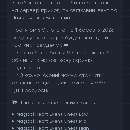
З любов’ю в повітрі та битвами в полі —
на сервер приходить святковий івент до
Дня Святого Валентина!
Протягом з 9 лютого по 1 березня 2026
року з усіх монстрів будуть випадати
частинки сердечок ❤️
•
Потрібно зібрати 9 частинок, щоб
обміняти їх на святкову скриню-
подарунок.
•
З кожної скрині можна отримати
корисні предмети, екіпірування або
цінні ресурси.
🎁 Нагороди з івентових скринь
Magical Heart Event Chest Low
Magical Heart Event Chest Mid
Magical Heart Event Chest High